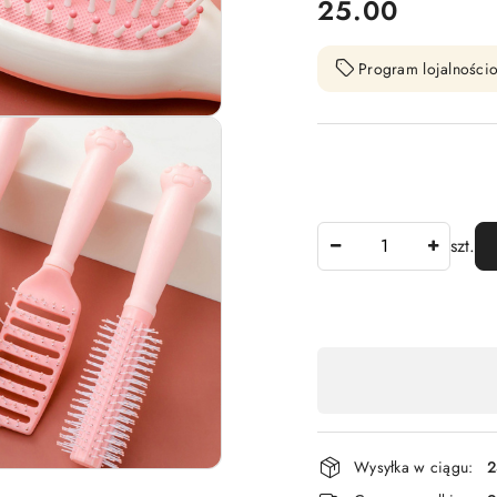
cena:
25.00
Program lojalnościo
Ilość
szt.
Dostępność
,
płatność
i
Wysyłka w ciągu:
2