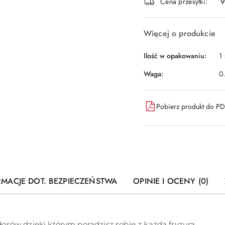
dostawa
Cena przesyłki:
9
Więcej o produkcie
Ilość w opakowaniu:
1 
Waga:
0
Pobierz produkt do P
RMACJE DOT. BEZPIECZEŃSTWA
OPINIE I OCENY (0)
osów dzięki którym poradzisz sobie z każdą fryzurą.