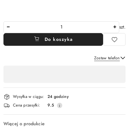
Ilość
szt.
Do koszyka
Zostaw telefon
Dostępność
,
Wyślij
płatność
i
Wysyłka w ciągu:
24 godziny
dostawa
Cena przesyłki:
9.5
Więcej o produkcie