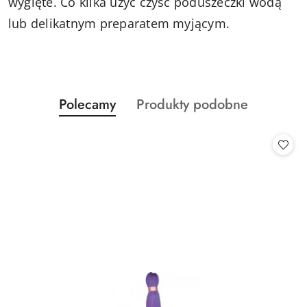
wygięte. Co kilka użyć czyść poduszeczki wodą
lub delikatnym preparatem myjącym.
Produkty
Produkty
Polecamy
Produkty podobne
Pomiń karuzelę produktów
o
o
statusie:
statusie: