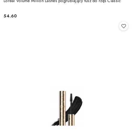
Loreal Volume Million Lashes pogrubiający tusz do rzęs Classic
54.60
Cena: