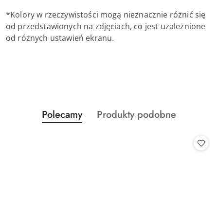
*Kolory w rzeczywistości mogą nieznacznie różnić się
od przedstawionych na zdjęciach, co jest uzależnione
od różnych ustawień ekranu.
Produkty
Produkty
Polecamy
Produkty podobne
Pomiń karuzelę produktów
o
o
statusie:
statusie: