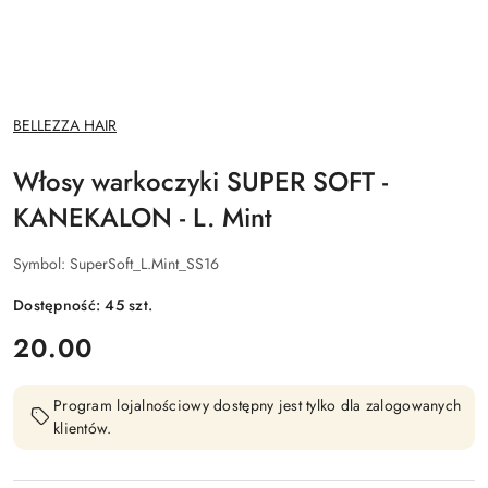
NAZWA
BELLEZZA HAIR
PRODUCENTA:
Włosy warkoczyki SUPER SOFT -
KANEKALON - L. Mint
Symbol:
SuperSoft_L.Mint_SS16
Dostępność:
45
szt.
cena:
20.00
Program lojalnościowy dostępny jest tylko dla zalogowanych
klientów.