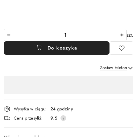
Ilość
szt.
Do koszyka
Zostaw telefon
Dostępność
,
Wyślij
płatność
i
Wysyłka w ciągu:
24 godziny
dostawa
Cena przesyłki:
9.5