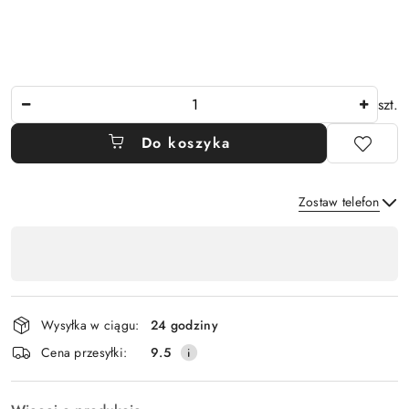
Ilość
szt.
Do koszyka
Zostaw telefon
Dostępność
,
Wyślij
płatność
i
Wysyłka w ciągu:
24 godziny
dostawa
Cena przesyłki:
9.5