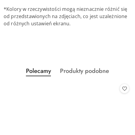
*Kolory w rzeczywistości mogą nieznacznie różnić się
od przedstawionych na zdjęciach, co jest uzależnione
od różnych ustawień ekranu.
Produkty
Produkty
Polecamy
Produkty podobne
Pomiń karuzelę produktów
o
o
statusie:
statusie: