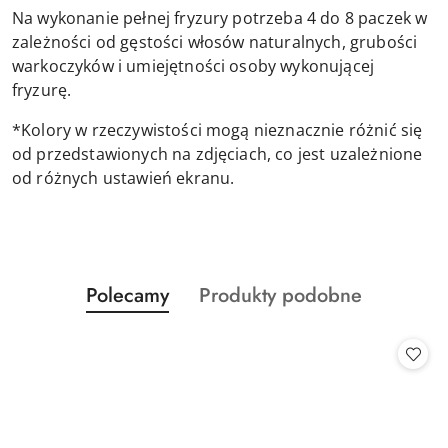
Na wykonanie pełnej fryzury potrzeba 4 do 8 paczek w
zależności od gęstości włosów naturalnych, grubości
warkoczyków i umiejętności osoby wykonującej
fryzurę.
*Kolory w rzeczywistości mogą nieznacznie różnić się
od przedstawionych na zdjęciach, co jest uzależnione
od różnych ustawień ekranu.
Produkty
Produkty
Polecamy
Produkty podobne
Pomiń karuzelę produktów
o
o
statusie:
statusie: