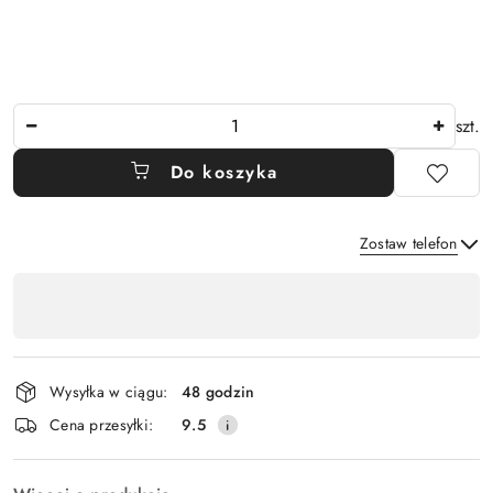
Ilość
szt.
Do koszyka
Zostaw telefon
Dostępność
,
Wyślij
płatność
i
Wysyłka w ciągu:
48 godzin
dostawa
Cena przesyłki:
9.5