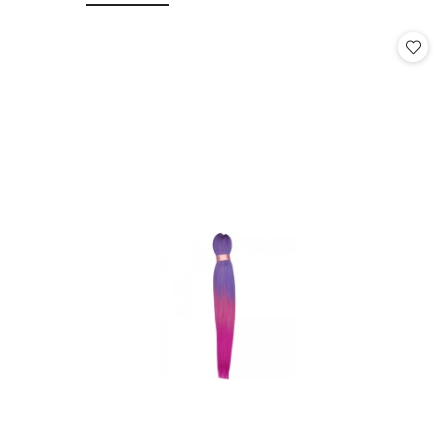
o
o
statusie:
statusie: