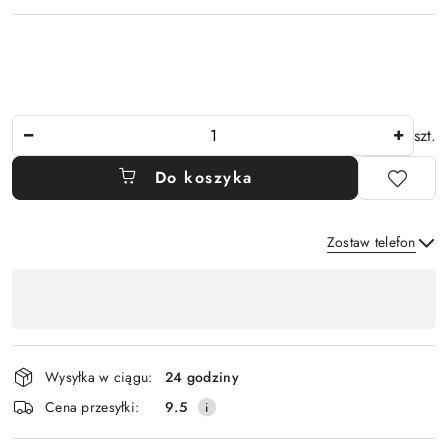
Ilość
szt.
Do koszyka
Zostaw telefon
Dostępność
,
Wyślij
płatność
i
Wysyłka w ciągu:
24 godziny
dostawa
Cena przesyłki:
9.5