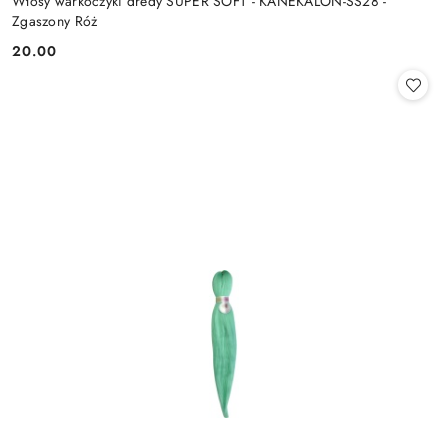
Włosy warkoczyki dredy SUPER SOFT - KANEKALON-SS28 -
Zgaszony Róż
20.00
Cena: