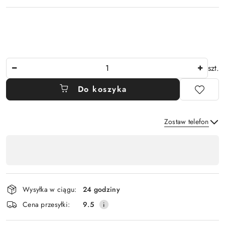
Ilość
szt.
Do koszyka
Zostaw telefon
Dostępność
,
Wyślij
płatność
i
Wysyłka w ciągu:
24 godziny
dostawa
Cena przesyłki:
9.5