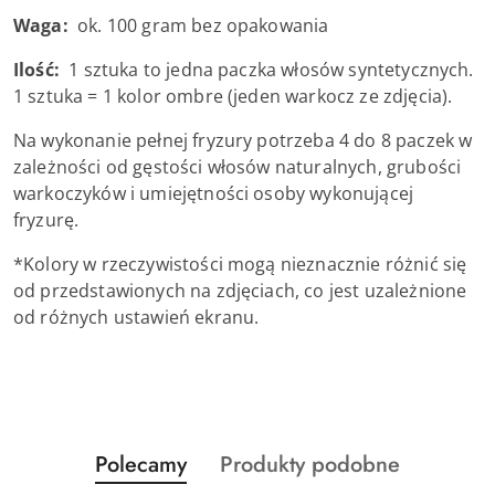
Waga:
ok. 100 gram bez opakowania
Ilość:
1 sztuka to jedna paczka włosów syntetycznych.
1 sztuka = 1 kolor ombre (jeden warkocz ze zdjęcia).
Na wykonanie pełnej fryzury potrzeba 4 do 8 paczek w
zależności od gęstości włosów naturalnych, grubości
warkoczyków i umiejętności osoby wykonującej
fryzurę.
*Kolory w rzeczywistości mogą nieznacznie różnić się
od przedstawionych na zdjęciach, co jest uzależnione
od różnych ustawień ekranu.
Produkty
Produkty
Polecamy
Produkty podobne
Pomiń karuzelę produktów
o
o