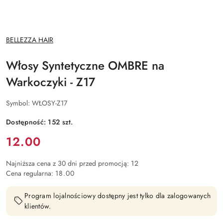
NAZWA
BELLEZZA HAIR
PRODUCENTA:
Włosy Syntetyczne OMBRE na
Warkoczyki - Z17
Symbol:
WŁOSY-Z17
Dostępność:
152
szt.
Cena:
12.00
Najniższa cena z 30 dni przed promocją:
12
Cena regularna:
18.00
Program lojalnościowy dostępny jest tylko dla zalogowanych
klientów.