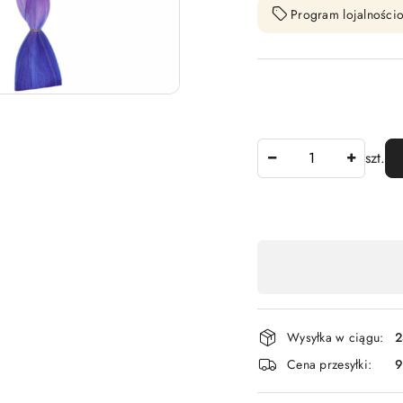
Program lojalnościo
Ilość
szt.
Dostępność
,
płatność
i
Wysyłka w ciągu:
2
dostawa
Cena przesyłki:
9