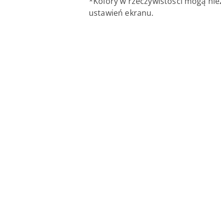
*Kolory w rzeczywistości mogą nie
ustawień ekranu.
Pomiń karuzelę produktów