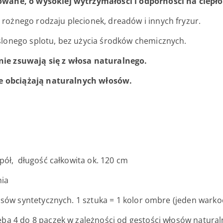
owane, o wysokiej wytrzymałości i odporności na ciepło
ożnego rodzaju plecionek, dreadów i innych fryzur.
ślonego splotu, bez użycia środków chemicznych.
ie zsuwają się z włosa naturalnego.
nie obciążają naturalnych włosów.
pół, długość całkowita ok. 120 cm
ia
sów syntetycznych. 1 sztuka = 1 kolor ombre (jeden warkoc
eba 4 do 8 paczek w zależności od gęstości włosów natura