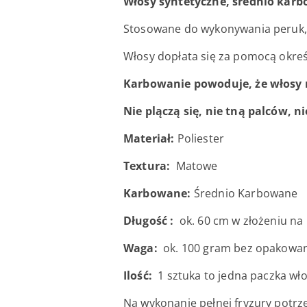
Włosy syntetyczne, średnio karb
Stosowane do wykonywania peruk, r
Włosy dopłata się za pomocą okre
Karbowanie powoduje, że włosy n
Nie plączą się, nie tną palców, 
Materiał:
Poliester
Textura:
Matowe
Karbowane:
Średnio Karbowane
Długość :
ok. 60 cm w złożeniu na 
Waga:
ok. 100 gram bez opakowan
Ilość:
1 sztuka to jedna paczka wło
Na wykonanie pełnej fryzury potrz