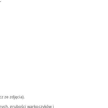
.
z ze zdjęcia).
lnych, grubości warkoczyków i