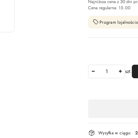
Najniższa cena z 30 dni p
Cena regularna:
15.00
Program lojalnościo
Ilość
szt.
Dostępność
,
płatność
i
Wysyłka w ciągu:
2