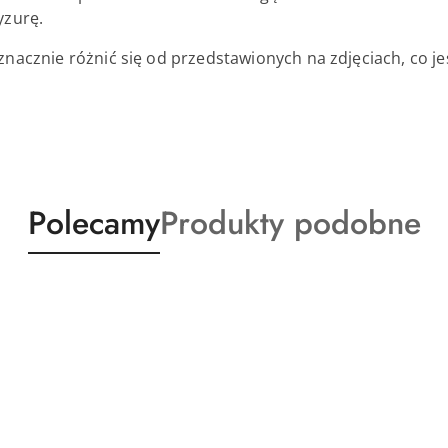
yzurę.
znacznie różnić się od przedstawionych na zdjęciach, co j
Produkty
Produkty
Polecamy
Produkty podobne
o
o
statusie:
statusie: