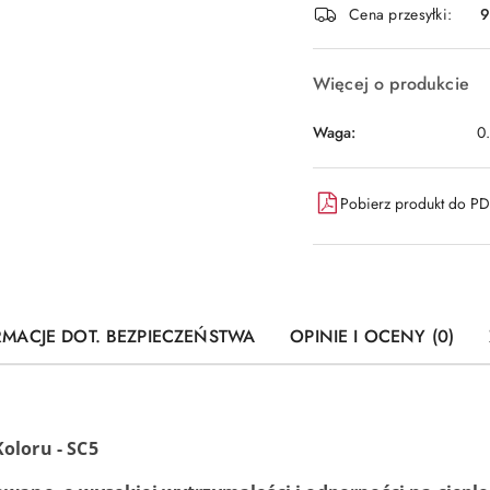
dostawa
Cena przesyłki:
9
Więcej o produkcie
Waga:
0
Pobierz produkt do P
RMACJE DOT. BEZPIECZEŃSTWA
OPINIE I OCENY (0)
oloru - SC5