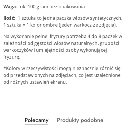
Waga:
ok. 100 gram bez opakowania
Ilość:
1 sztuka to jedna paczka włosów syntetycznych.
1 sztuka = 1 kolor ombre (jeden warkocz ze zdjęcia).
Na wykonanie pełnej fryzury potrzeba 4 do 8 paczek w
zależności od gęstości włosów naturalnych, grubości
warkoczyków i umiejętności osoby wykonującej
fryzurę.
*Kolory w rzeczywistości mogą nieznacznie różnić się
od przedstawionych na zdjęciach, co jest uzależnione
od różnych ustawień ekranu.
Produkty
Produkty
Polecamy
Produkty podobne
Pomiń karuzelę produktów
o
o