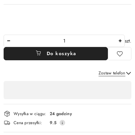
Ilość
szt.
Do koszyka
Zostaw telefon
Dostępność
,
Wyślij
płatność
i
Wysyłka w ciągu:
24 godziny
dostawa
Cena przesyłki:
9.5