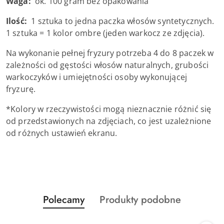
Waga:
ok. 100 gram bez opakowania
Ilość:
1 sztuka to jedna paczka włosów syntetycznych.
1 sztuka = 1 kolor ombre (jeden warkocz ze zdjęcia).
Na wykonanie pełnej fryzury potrzeba 4 do 8 paczek w
zależności od gęstości włosów naturalnych, grubości
warkoczyków i umiejętności osoby wykonującej
fryzurę.
*Kolory w rzeczywistości mogą nieznacznie różnić się
od przedstawionych na zdjęciach, co jest uzależnione
od różnych ustawień ekranu.
Produkty
Produkty
Polecamy
Produkty podobne
Pomiń karuzelę produktów
o
o