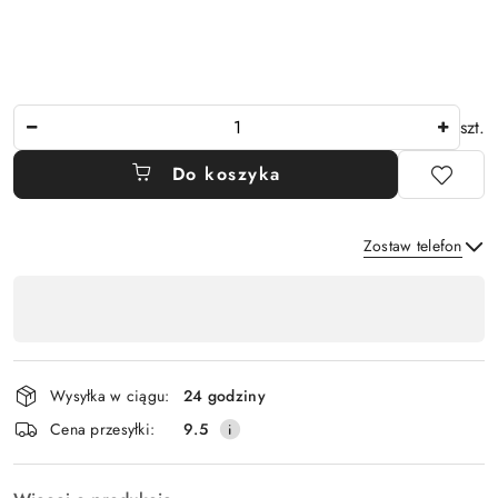
Ilość
szt.
Do koszyka
Zostaw telefon
Dostępność
,
Wyślij
płatność
i
Wysyłka w ciągu:
24 godziny
dostawa
Cena przesyłki:
9.5