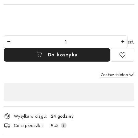
Ilość
szt.
Do koszyka
Zostaw telefon
Dostępność
,
Wyślij
płatność
i
Wysyłka w ciągu:
24 godziny
dostawa
Cena przesyłki:
9.5