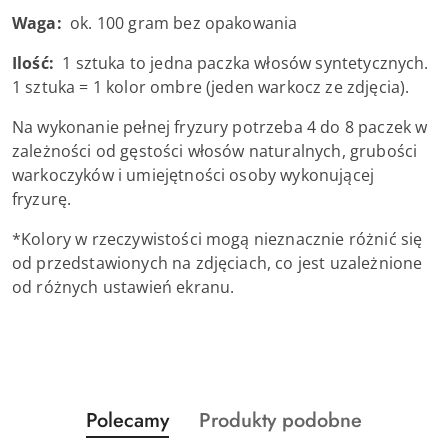
Waga:
ok. 100 gram bez opakowania
Ilość:
1 sztuka to jedna paczka włosów syntetycznych.
1 sztuka = 1 kolor ombre (jeden warkocz ze zdjęcia).
Na wykonanie pełnej fryzury potrzeba 4 do 8 paczek w
zależności od gęstości włosów naturalnych, grubości
warkoczyków i umiejętności osoby wykonującej
fryzurę.
*Kolory w rzeczywistości mogą nieznacznie różnić się
od przedstawionych na zdjęciach, co jest uzależnione
od różnych ustawień ekranu.
Produkty
Produkty
Polecamy
Produkty podobne
Pomiń karuzelę produktów
o
o