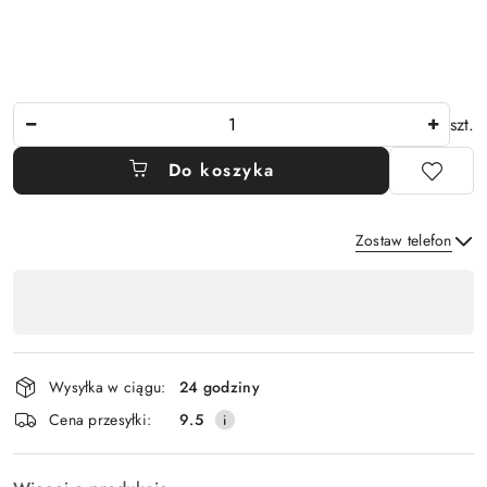
Ilość
szt.
Do koszyka
Zostaw telefon
Dostępność
,
Wyślij
płatność
i
Wysyłka w ciągu:
24 godziny
dostawa
Cena przesyłki:
9.5