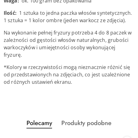
Waga:
ok. 100 gram bez opakowania
Ilość:
1 sztuka to jedna paczka włosów syntetycznych.
1 sztuka = 1 kolor ombre (jeden warkocz ze zdjęcia).
Na wykonanie pełnej fryzury potrzeba 4 do 8 paczek w
zależności od gęstości włosów naturalnych, grubości
warkoczyków i umiejętności osoby wykonującej
fryzurę.
*Kolory w rzeczywistości mogą nieznacznie różnić się
od przedstawionych na zdjęciach, co jest uzależnione
od różnych ustawień ekranu.
Produkty
Produkty
Polecamy
Produkty podobne
Pomiń karuzelę produktów
o
o