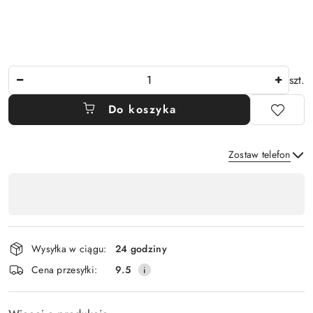
Ilość
szt.
Do koszyka
Zostaw telefon
Dostępność
,
Wyślij
płatność
i
Wysyłka w ciągu:
24 godziny
dostawa
Cena przesyłki:
9.5