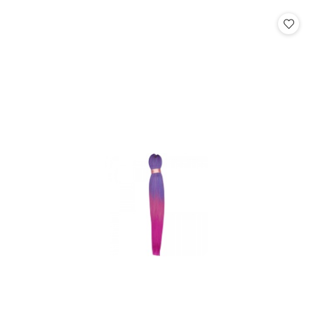
o
o
statusie:
statusie: