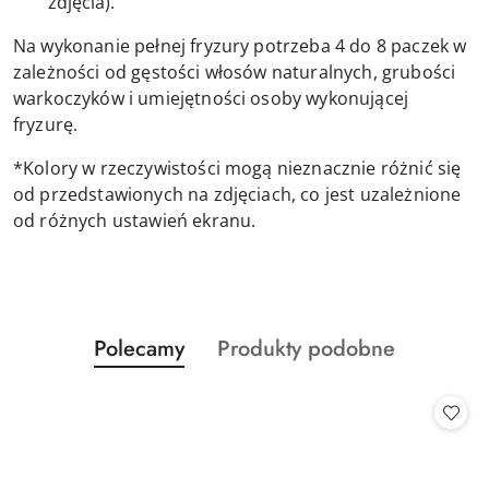
zdjęcia).
Na wykonanie pełnej fryzury potrzeba 4 do 8 paczek w
zależności od gęstości włosów naturalnych, grubości
warkoczyków i umiejętności osoby wykonującej
fryzurę.
*Kolory w rzeczywistości mogą nieznacznie różnić się
od przedstawionych na zdjęciach, co jest uzależnione
od różnych ustawień ekranu.
Produkty
Produkty
Polecamy
Produkty podobne
Pomiń karuzelę produktów
o
o
statusie:
statusie: