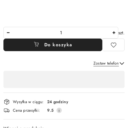
Ilość
szt.
Do koszyka
Zostaw telefon
Dostępność
,
Wyślij
płatność
i
Wysyłka w ciągu:
24 godziny
dostawa
Cena przesyłki:
9.5