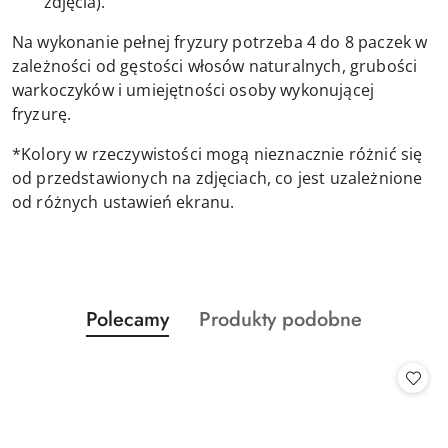
zdjęcia).
Na wykonanie pełnej fryzury potrzeba 4 do 8 paczek w
zależności od gęstości włosów naturalnych, grubości
warkoczyków i umiejętności osoby wykonującej
fryzurę.
*Kolory w rzeczywistości mogą nieznacznie różnić się
od przedstawionych na zdjęciach, co jest uzależnione
od różnych ustawień ekranu.
Produkty
Produkty
Polecamy
Produkty podobne
Pomiń karuzelę produktów
o
o
statusie:
statusie: