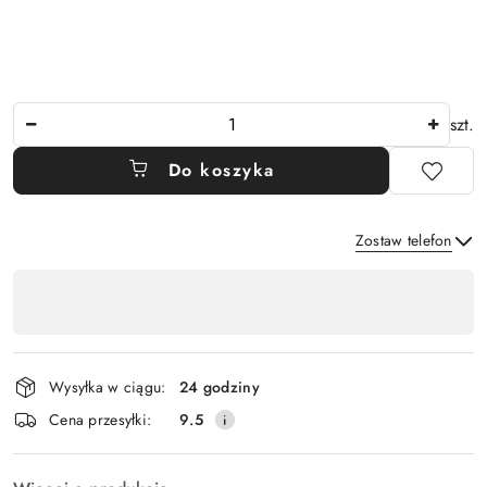
Ilość
szt.
Do koszyka
Zostaw telefon
Dostępność
,
Wyślij
płatność
i
Wysyłka w ciągu:
24 godziny
dostawa
Cena przesyłki:
9.5