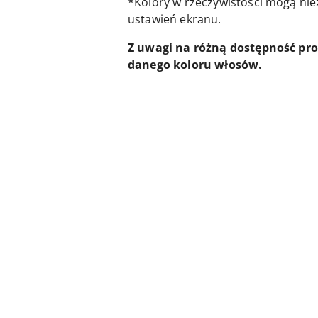
*Kolory w rzeczywistości mogą nie
ustawień ekranu.
Z uwagi na różną dostępność pr
danego koloru włosów.
Pomiń karuzelę produktów