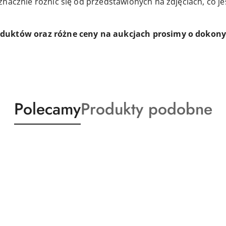
znacznie różnić się od przedstawionych na zdjęciach, co j
oduktów oraz różne ceny na aukcjach prosimy o doko
Produkty
Produkty
Polecamy
Produkty podobne
o
o
statusie:
statusie: