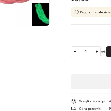
Program lojalnościo
Ilość
szt.
Dostępność
,
płatność
i
Wysyłka w ciągu:
4
dostawa
Cena przesyłki:
9