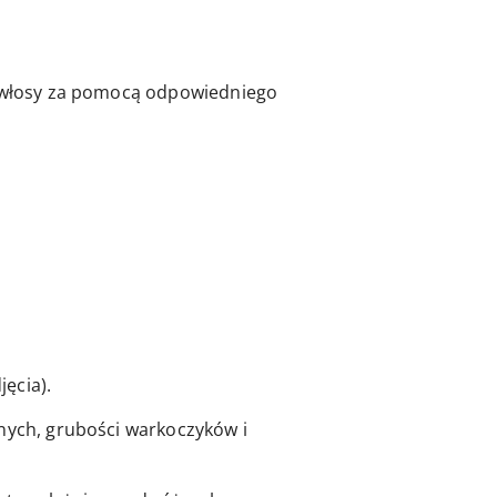
we włosy za pomocą odpowiedniego
ęcia).
lnych, grubości warkoczyków i