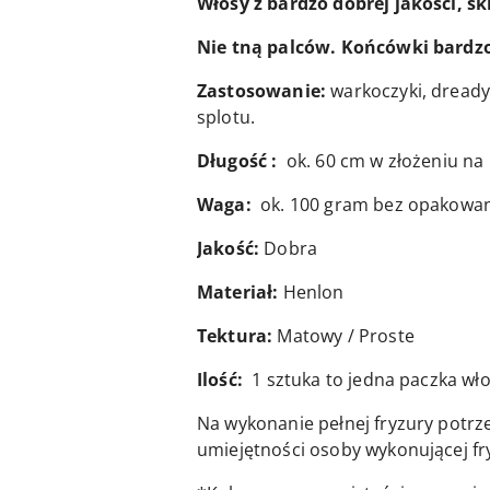
Włosy z bardzo dobrej jakości, s
Nie tną palców. Końcówki bardzo 
Zastosowanie:
warkoczyki, dready
splotu.
Długość :
ok. 60 cm w złożeniu na 
Waga:
ok. 100 gram bez opakowan
Jakość:
Dobra
Materiał:
Henlon
Tektura:
Matowy / Proste
Ilość:
1 sztuka to jedna paczka włos
Na wykonanie pełnej fryzury potrz
umiejętności osoby wykonującej fr