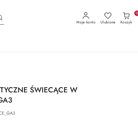
Moje konto
Ulubione
Koszyk
ETYCZNE ŚWIECĄCE W
GA3
CE_GA3