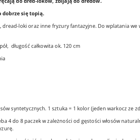
kręcają do dred-loków, zbijają do dredów.
dobrze się topią.
, dread-loki oraz inne fryzury fantazyjne. Do wplatania 
pół, długość całkowita ok. 120 cm
ia
ów syntetycznych. 1 sztuka = 1 kolor (jeden warkocz ze zdj
eba 4 do 8 paczek w zależności od gęstości włosów natura
yzurę.