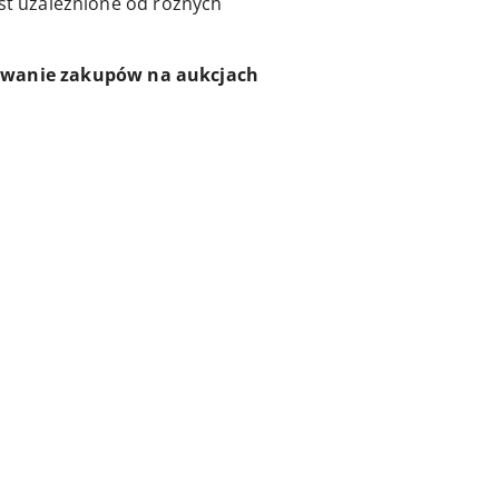
est uzależnione od różnych
nywanie zakupów na aukcjach