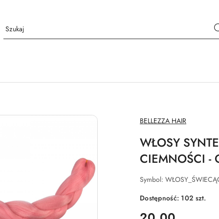
NAZWA
BELLEZZA HAIR
PRODUCENTA:
WŁOSY SYNT
CIEMNOŚCI - 
Symbol:
WŁOSY_ŚWIECĄ
Dostępność:
102
szt.
cena:
20.00