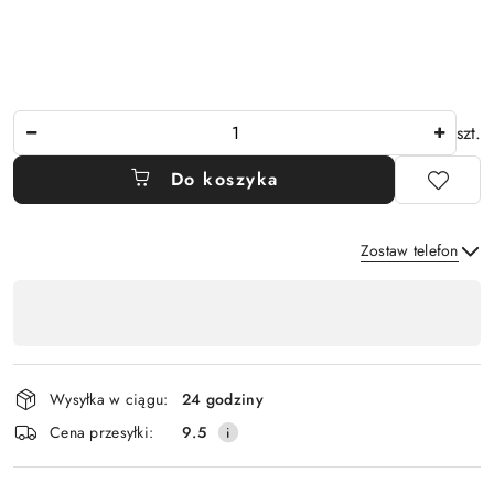
Ilość
szt.
Do koszyka
Zostaw telefon
Dostępność
,
Wyślij
płatność
i
Wysyłka w ciągu:
24 godziny
dostawa
Cena przesyłki:
9.5