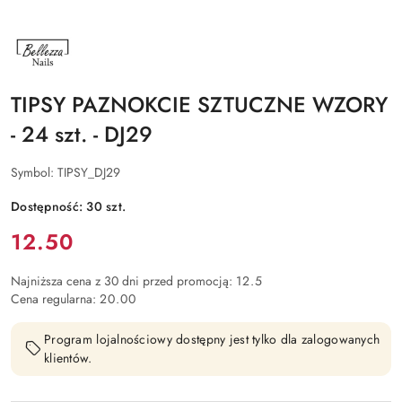
NAZWA
PRODUCENTA:
BELLEZZA
NAILS
TIPSY PAZNOKCIE SZTUCZNE WZORY
- 24 szt. - DJ29
Symbol:
TIPSY_DJ29
Dostępność:
30
szt.
Cena:
12.50
Najniższa cena z 30 dni przed promocją:
12.5
Cena regularna:
20.00
Program lojalnościowy dostępny jest tylko dla zalogowanych
klientów.