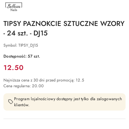
NAZWA
PRODUCENTA:
BELLEZZA
NAILS
TIPSY PAZNOKCIE SZTUCZNE WZORY
- 24 szt. - DJ15
Symbol:
TIPSY_DJ15
Dostępność:
57
szt.
Cena:
12.50
Najniższa cena z 30 dni przed promocją:
12.5
Cena regularna:
20.00
Program lojalnościowy dostępny jest tylko dla zalogowanych
klientów.