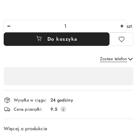
Ilość
szt.
Do koszyka
Zostaw telefon
Dostępność
,
Wyślij
płatność
i
Wysyłka w ciągu:
24 godziny
dostawa
Cena przesyłki:
9.5
Więcej o produkcie