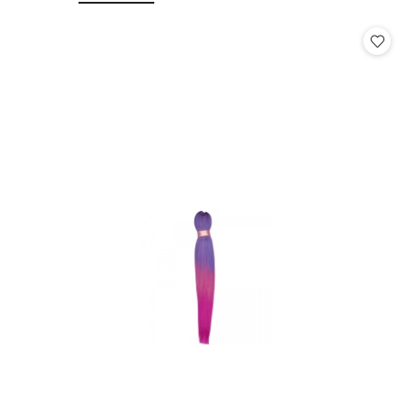
o
o
statusie:
statusie: