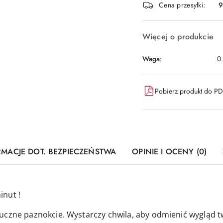
dostawa
Cena przesyłki:
9
Więcej o produkcie
Waga:
0
Pobierz produkt do P
RMACJE DOT. BEZPIECZEŃSTWA
OPINIE I OCENY (0)
inut !
uczne paznokcie. Wystarczy chwila, aby odmienić wygląd t