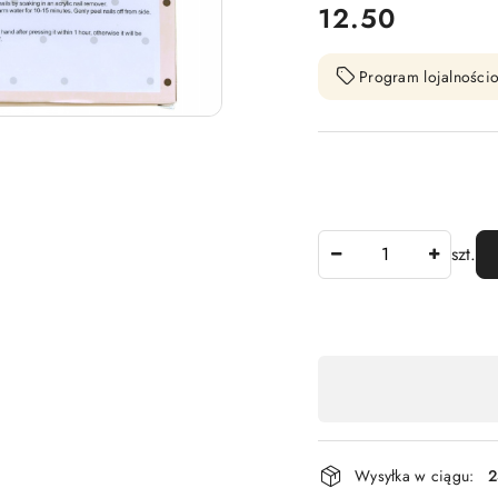
cena:
12.50
Program lojalnościo
Ilość
szt.
Dostępność
,
płatność
i
Wysyłka w ciągu:
2