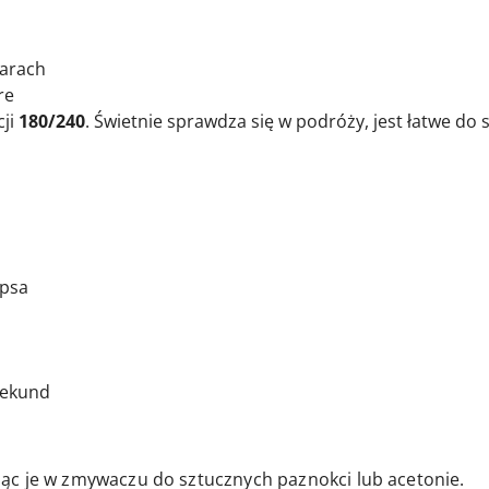
iarach
re
cji
180/240
. Świetnie sprawdza się w podróży, jest łatwe do
ipsa
 sekund
ąc je w zmywaczu do sztucznych paznokci lub acetonie.