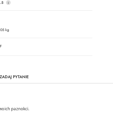
.5
.05 kg
DF
ZADAJ PYTANIE
woich paznokci.