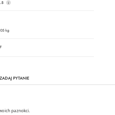
.5
.05 kg
DF
ZADAJ PYTANIE
woich paznokci.