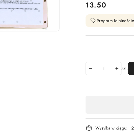
cena:
13.50
Program lojalnościo
Ilość
szt.
Dostępność
,
płatność
i
Wysyłka w ciągu:
2