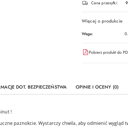
dostawa
Cena przesyłki:
9
Więcej o produkcie
Waga:
0
Pobierz produkt do P
RMACJE DOT. BEZPIECZEŃSTWA
OPINIE I OCENY (0)
inut !
uczne paznokcie. Wystarczy chwila, aby odmienić wygląd t