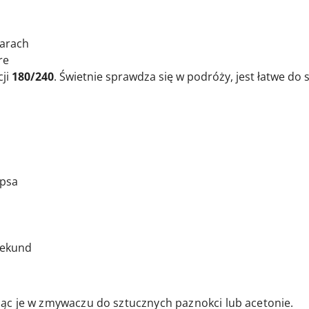
iarach
re
cji
180/240
. Świetnie sprawdza się w podróży, jest łatwe do
ipsa
 sekund
ąc je w zmywaczu do sztucznych paznokci lub acetonie.