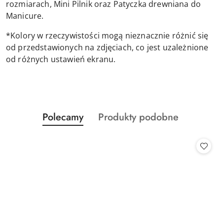
rozmiarach, Mini Pilnik oraz Patyczka drewniana do
Manicure.
*Kolory w rzeczywistości mogą nieznacznie różnić się
od przedstawionych na zdjęciach, co jest uzależnione
od różnych ustawień ekranu.
Produkty
Produkty
Polecamy
Produkty podobne
Pomiń karuzelę produktów
o
o
statusie:
statusie: