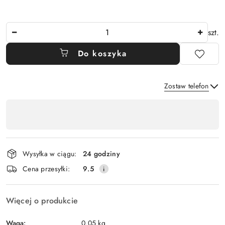
Ilość
szt.
Do koszyka
Zostaw telefon
Dostępność
,
Wyślij
płatność
i
Wysyłka w ciągu:
24 godziny
dostawa
Cena przesyłki:
9.5
Więcej o produkcie
Waga:
0.05 kg