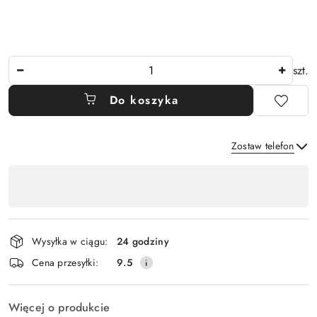
Ilość
szt.
Do koszyka
Zostaw telefon
Dostępność
,
Wyślij
płatność
i
Wysyłka w ciągu:
24 godziny
dostawa
Cena przesyłki:
9.5
Więcej o produkcie