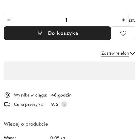
Ilość
szt.
Do koszyka
Zostaw telefon
Dostępność
,
Wyślij
płatność
i
Wysyłka w ciągu:
48 godzin
dostawa
Cena przesyłki:
9.5
Więcej o produkcie
Waga:
0.05 kg