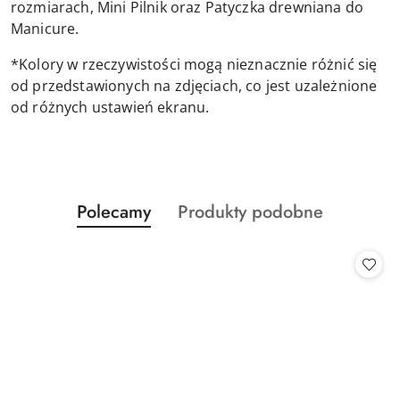
rozmiarach, Mini Pilnik oraz Patyczka drewniana do
Manicure.
*Kolory w rzeczywistości mogą nieznacznie różnić się
od przedstawionych na zdjęciach, co jest uzależnione
od różnych ustawień ekranu.
Produkty
Produkty
Polecamy
Produkty podobne
Pomiń karuzelę produktów
o
o
statusie:
statusie: