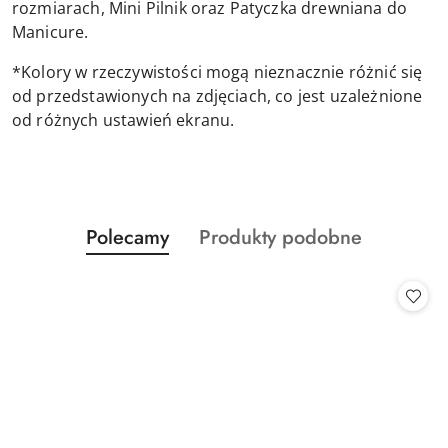
rozmiarach, Mini Pilnik oraz Patyczka drewniana do
Manicure.
*Kolory w rzeczywistości mogą nieznacznie różnić się
od przedstawionych na zdjęciach, co jest uzależnione
od różnych ustawień ekranu.
Produkty
Produkty
Polecamy
Produkty podobne
Pomiń karuzelę produktów
o
o
statusie:
statusie: