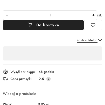
Ilość
szt.
Do koszyka
Zostaw telefon
Dostępność
,
Wyślij
płatność
i
Wysyłka w ciągu:
48 godzin
dostawa
Cena przesyłki:
9.5
Więcej o produkcie
Waga:
0.05 kg