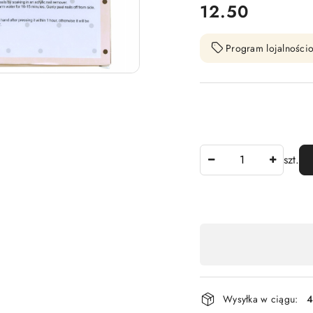
cena:
12.50
Program lojalnościo
Ilość
szt.
Dostępność
,
płatność
i
Wysyłka w ciągu:
4