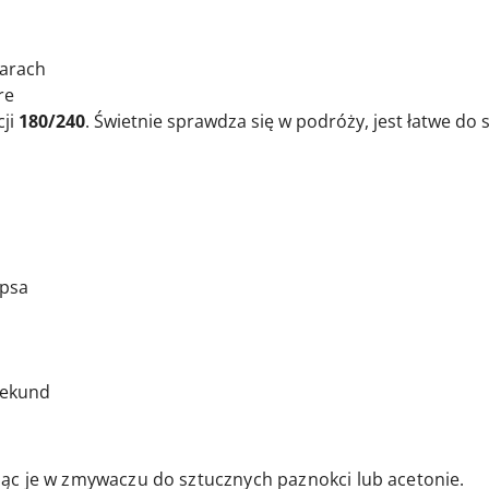
iarach
re
cji
180/240
. Świetnie sprawdza się w podróży, jest łatwe do
ipsa
 sekund
ąc je w zmywaczu do sztucznych paznokci lub acetonie.