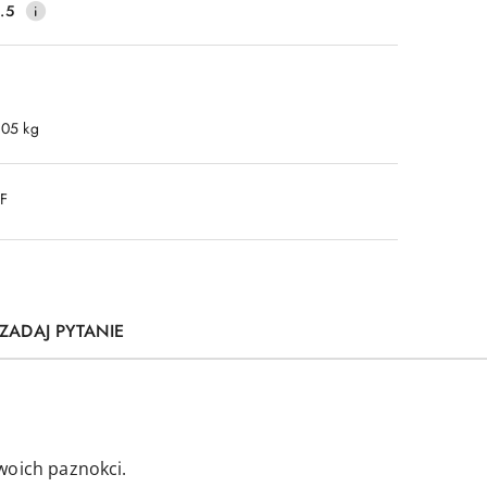
.5
.05 kg
DF
ZADAJ PYTANIE
woich paznokci.