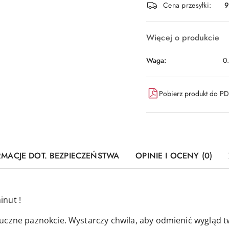
dostawa
Cena przesyłki:
9
Więcej o produkcie
Waga:
0
Pobierz produkt do P
RMACJE DOT. BEZPIECZEŃSTWA
OPINIE I OCENY (0)
inut !
uczne paznokcie. Wystarczy chwila, aby odmienić wygląd t