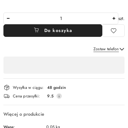
Ilość
szt.
Do koszyka
Zostaw telefon
Dostępność
,
Wyślij
płatność
i
Wysyłka w ciągu:
48 godzin
dostawa
Cena przesyłki:
9.5
Więcej o produkcie
Waga:
0.05 kg