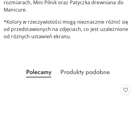
rozmiarach, Mini Pilnik oraz Patyczka drewniana do
Manicure.
*Kolory w rzeczywistości mogą nieznacznie różnić się
od przedstawionych na zdjęciach, co jest uzależnione
od różnych ustawień ekranu.
Produkty
Produkty
Polecamy
Produkty podobne
Pomiń karuzelę produktów
o
o
statusie:
statusie: