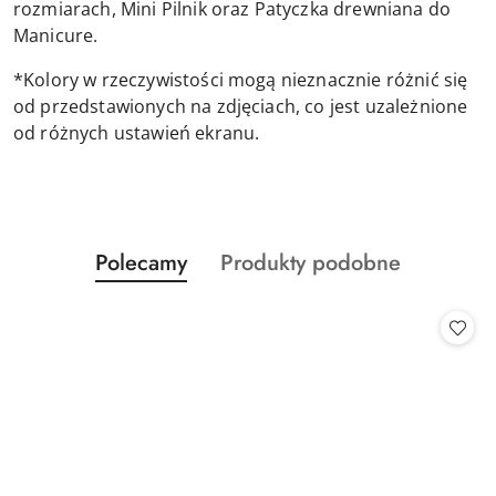
rozmiarach, Mini Pilnik oraz Patyczka drewniana do
Manicure.
*Kolory w rzeczywistości mogą nieznacznie różnić się
od przedstawionych na zdjęciach, co jest uzależnione
od różnych ustawień ekranu.
Produkty
Produkty
Polecamy
Produkty podobne
Pomiń karuzelę produktów
o
o
statusie:
statusie: