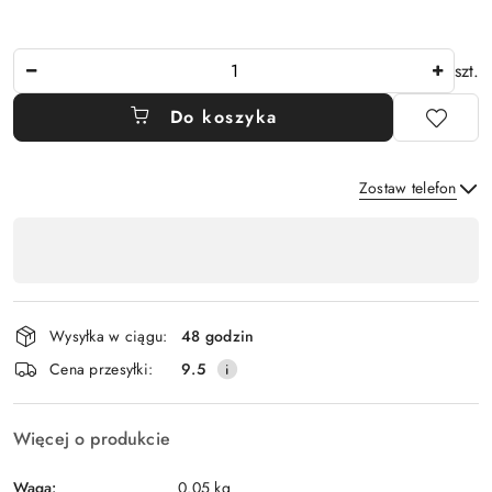
Ilość
szt.
Do koszyka
Zostaw telefon
Dostępność
,
Wyślij
płatność
i
Wysyłka w ciągu:
48 godzin
dostawa
Cena przesyłki:
9.5
Więcej o produkcie
Waga:
0.05 kg