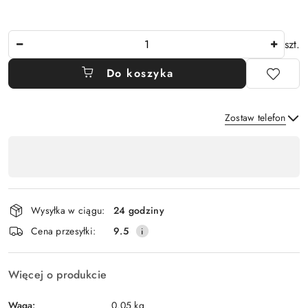
Ilość
szt.
Do koszyka
Zostaw telefon
Dostępność
,
Wyślij
płatność
i
Wysyłka w ciągu:
24 godziny
dostawa
Cena przesyłki:
9.5
Więcej o produkcie
Waga:
0.05 kg