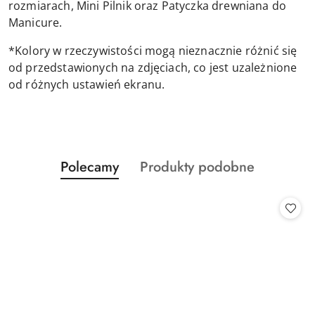
rozmiarach, Mini Pilnik oraz Patyczka drewniana do
Manicure.
*Kolory w rzeczywistości mogą nieznacznie różnić się
od przedstawionych na zdjęciach, co jest uzależnione
od różnych ustawień ekranu.
Produkty
Produkty
Polecamy
Produkty podobne
Pomiń karuzelę produktów
o
o
statusie:
statusie: