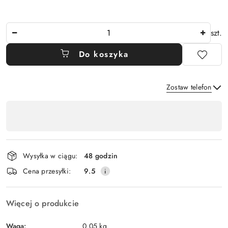
Ilość
szt.
Do koszyka
Zostaw telefon
Dostępność
,
Wyślij
płatność
i
Wysyłka w ciągu:
48 godzin
dostawa
Cena przesyłki:
9.5
Więcej o produkcie
Waga:
0.05 kg