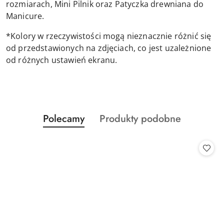
rozmiarach, Mini Pilnik oraz Patyczka drewniana do
Manicure.
*Kolory w rzeczywistości mogą nieznacznie różnić się
od przedstawionych na zdjęciach, co jest uzależnione
od różnych ustawień ekranu.
Produkty
Produkty
Polecamy
Produkty podobne
Pomiń karuzelę produktów
o
o
statusie:
statusie: