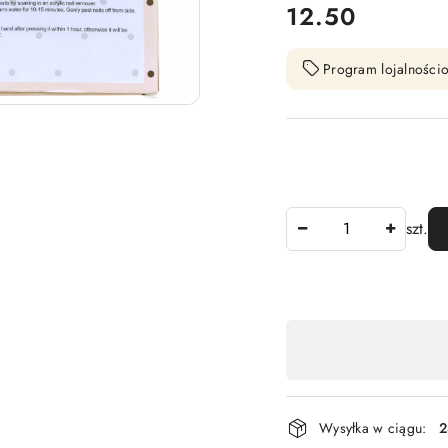
cena:
12.50
Program lojalnościo
Ilość
szt.
Dostępność
,
płatność
i
Wysyłka w ciągu:
2