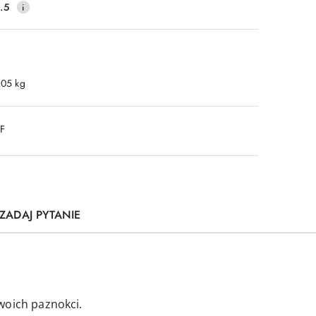
.5
.05 kg
DF
ZADAJ PYTANIE
woich paznokci.