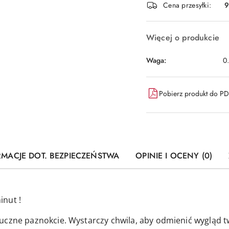
dostawa
Cena przesyłki:
9
Więcej o produkcie
Waga:
0
Pobierz produkt do P
RMACJE DOT. BEZPIECZEŃSTWA
OPINIE I OCENY (0)
inut !
uczne paznokcie. Wystarczy chwila, aby odmienić wygląd t