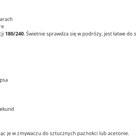
iarach
re
cji
180/240
. Świetnie sprawdza się w podróży, jest łatwe do
ipsa
 sekund
ąc je w zmywaczu do sztucznych paznokci lub acetonie.