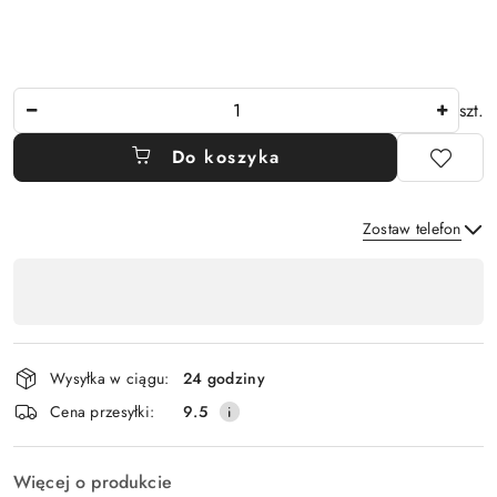
Ilość
szt.
Do koszyka
Zostaw telefon
Dostępność
,
Wyślij
płatność
i
Wysyłka w ciągu:
24 godziny
dostawa
Cena przesyłki:
9.5
Więcej o produkcie