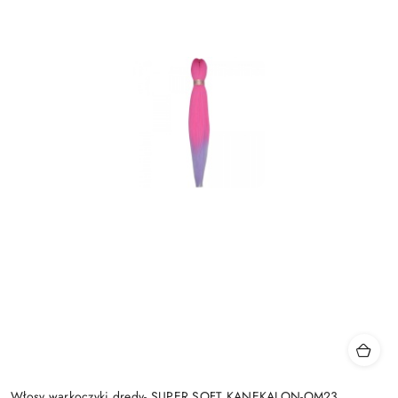
Włosy warkoczyki dredy- SUPER SOFT KANEKALON-OM23