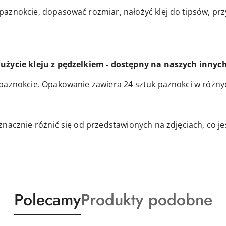
znokcie, dopasować rozmiar, nałożyć klej do tipsów, przył
użycie kleju z pędzelkiem - dostępny na naszych innyc
paznokcie. Opakowanie zawiera 24 sztuk paznokci w różny
znacznie różnić się od przedstawionych na zdjęciach, co j
Produkty
Produkty
Polecamy
Produkty podobne
o
o