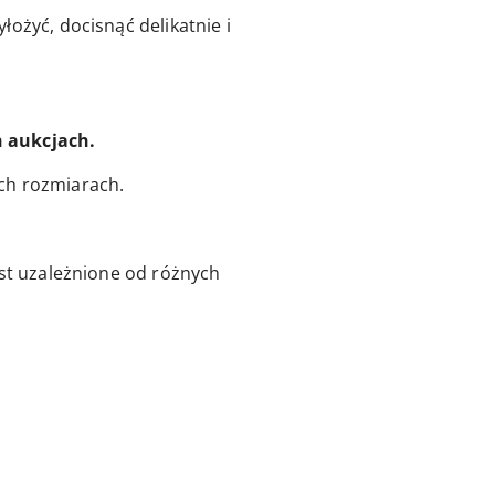
ożyć, docisnąć delikatnie i
h aukcjach.
ch rozmiarach.
est uzależnione od różnych