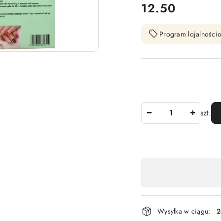
cena:
12.50
Program lojalnościo
Ilość
szt.
Dostępność
,
płatność
i
Wysyłka w ciągu:
2