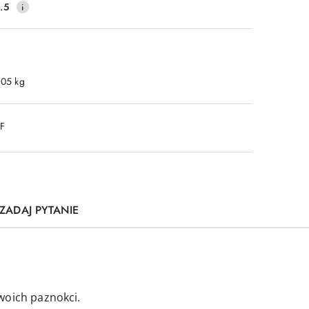
.5
.05 kg
DF
ZADAJ PYTANIE
woich paznokci.