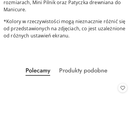
rozmiarach, Mini Pilnik oraz Patyczka drewniana do
Manicure.
*Kolory w rzeczywistości mogą nieznacznie różnić się
od przedstawionych na zdjęciach, co jest uzależnione
od różnych ustawień ekranu.
Produkty
Produkty
Polecamy
Produkty podobne
Pomiń karuzelę produktów
o
o
statusie:
statusie: