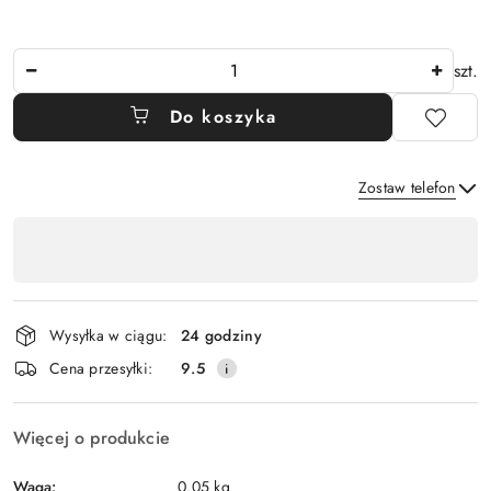
Ilość
szt.
Do koszyka
Zostaw telefon
Dostępność
,
Wyślij
płatność
i
Wysyłka w ciągu:
24 godziny
dostawa
Cena przesyłki:
9.5
Więcej o produkcie
Waga:
0.05 kg