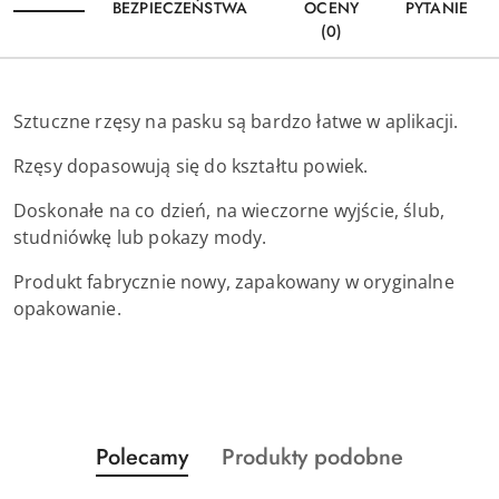
BEZPIECZEŃSTWA
OCENY
PYTANIE
(0)
Sztuczne rzęsy na pasku są bardzo łatwe w aplikacji.
Rzęsy dopasowują się do kształtu powiek.
Doskonałe na co dzień, na wieczorne wyjście, ślub,
studniówkę lub pokazy mody.
Produkt fabrycznie nowy, zapakowany w oryginalne
opakowanie.
Produkty
Produkty
Polecamy
Produkty podobne
Pomiń karuzelę produktów
o
o