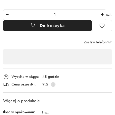
Ilość
szt.
Do koszyka
Zostaw telefon
Dostępność
,
Wyślij
płatność
i
Wysyłka w ciągu:
48 godzin
dostawa
Cena przesyłki:
9.5
Więcej o produkcie
Ilość w opakowaniu:
1 szt.