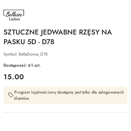
NAZWA
PRODUCENTA:
BELLEZZA
LASHES
SZTUCZNE JEDWABNE RZĘSY NA
PASKU 5D - D78
Symbol:
BellaDonna_D78
Dostępność:
61
szt.
cena:
15.00
Program lojalnościowy dostępny jest tylko dla zalogowanych
klientów.