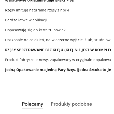
Warstwowe Układanie daje EFEKT – 5D
Rzęsy imitują naturalne rzęsy z norki
Bardzo łatwe w aplikacji.
Dopasowują się do kształtu powiek.
Doskonałe na co dzień, na wieczorne wyjście, ślub, studniówk
RZĘSY SPRZEDAWANE BEZ KLEJU (KLEJ NIE JEST W KOMPLECIE
Produkt fabrycznie nowy, zapakowany w oryginalne opakowani
Jedną Opakowanie ma Jedną Pary Rzęs. (Jedna Sztuka to Jed
Produkty
Produkty
Polecamy
Produkty podobne
Pomiń karuzelę produktów
o
o