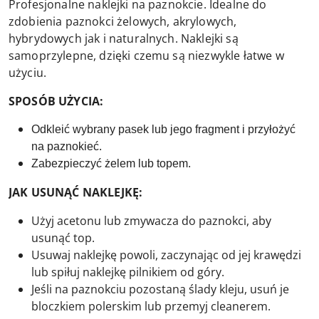
Profesjonalne naklejki na paznokcie. Idealne do
zdobienia paznokci żelowych, akrylowych,
hybrydowych jak i naturalnych. Naklejki są
samoprzylepne, dzięki czemu są niezwykle łatwe w
użyciu.
SPOSÓB UŻYCIA:
Odkleić wybrany pasek lub jego fragment i przyłożyć
na paznokieć.
Zabezpieczyć żelem lub topem.
JAK USUNĄĆ NAKLEJKĘ:
Użyj acetonu lub zmywacza do paznokci, aby
usunąć top.
Usuwaj naklejkę powoli, zaczynając od jej krawędzi
lub spiłuj naklejkę pilnikiem od góry.
Jeśli na paznokciu pozostaną ślady kleju, usuń je
bloczkiem polerskim lub przemyj cleanerem.