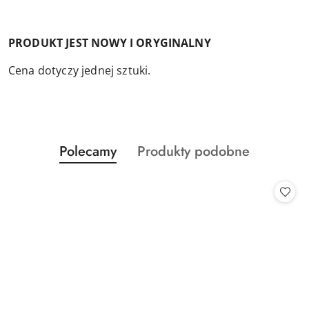
PRODUKT JEST NOWY I ORYGINALNY
Cena dotyczy jednej sztuki.
Produkty
Produkty
Polecamy
Produkty podobne
Pomiń karuzelę produktów
o
o
statusie:
statusie: