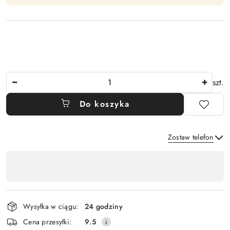
Ilość
szt.
Do koszyka
Zostaw telefon
Dostępność
,
Wyślij
płatność
i
Wysyłka w ciągu:
24 godziny
dostawa
Cena przesyłki:
9.5