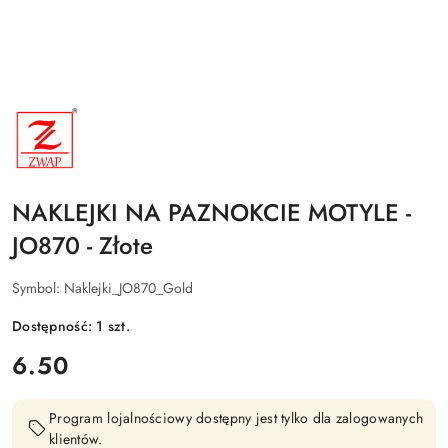
NAZWA
PRODUCENTA:
ZWAP
NAKLEJKI NA PAZNOKCIE MOTYLE -
JO870 - Złote
Symbol:
Naklejki_JO870_Gold
Dostępność:
1
szt.
cena:
6.50
Program lojalnościowy dostępny jest tylko dla zalogowanych
klientów.