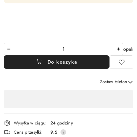
Ilość
opak
Do koszyka
Zostaw telefon
Dostępność
,
Wyślij
płatność
i
Wysyłka w ciągu:
24 godziny
dostawa
Cena przesyłki:
9.5