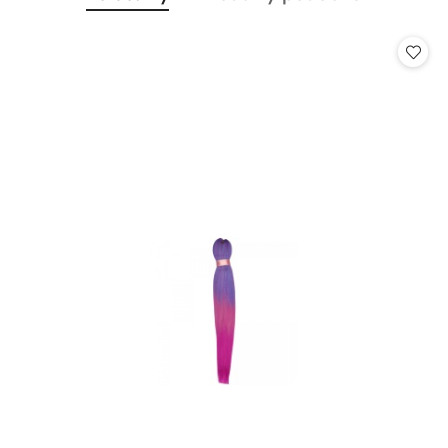
Pomiń karuzelę produktów
o
o
statusie:
statusie: