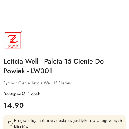
NAZWA
PRODUCENTA:
ZWAP
Leticia Well - Paleta 15 Cienie Do
Powiek - LW001
Symbol:
Cienie_Leticia Well_15 Shades
Dostępność:
1
opak
cena:
14.90
Program lojalnościowy dostępny jest tylko dla zalogowanych
klientów.