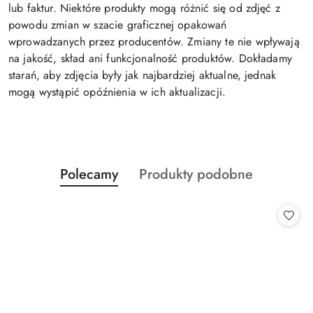
lub faktur. Niektóre produkty mogą różnić się od zdjęć z
powodu zmian w szacie graficznej opakowań
wprowadzanych przez producentów. Zmiany te nie wpływają
na jakość, skład ani funkcjonalność produktów. Dokładamy
starań, aby zdjęcia były jak najbardziej aktualne, jednak
mogą wystąpić opóźnienia w ich aktualizacji.
Produkty
Produkty
Polecamy
Produkty podobne
Pomiń karuzelę produktów
o
o
statusie:
statusie: