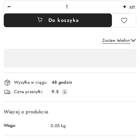
Ilość
szt.
Do koszyka
Zostaw telefon
Dostępność
,
Wyślij
płatność
i
Wysyłka w ciągu:
48 godzin
dostawa
Cena przesyłki:
9.5
Więcej o produkcie
Waga:
0.05 kg