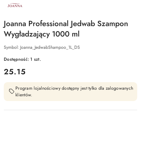
NAZWA
PRODUCENTA:
JOANNA
Joanna Professional Jedwab Szampon
Wygładzający 1000 ml
Symbol:
Joanna_JedwabShampoo_1L_DS
Dostępność:
1
szt.
cena:
25.15
Program lojalnościowy dostępny jest tylko dla zalogowanych
klientów.