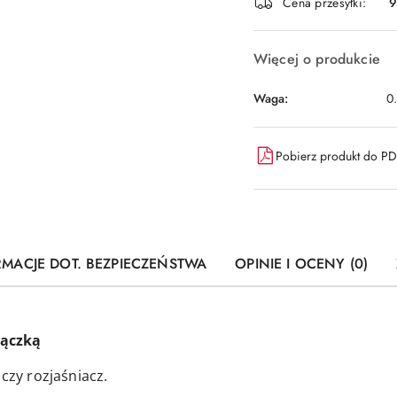
dostawa
Cena przesyłki:
9
Więcej o produkcie
Waga:
0
Pobierz produkt do P
RMACJE DOT. BEZPIECZEŃSTWA
OPINIE I OCENY (0)
Rączką
 czy rozjaśniacz.