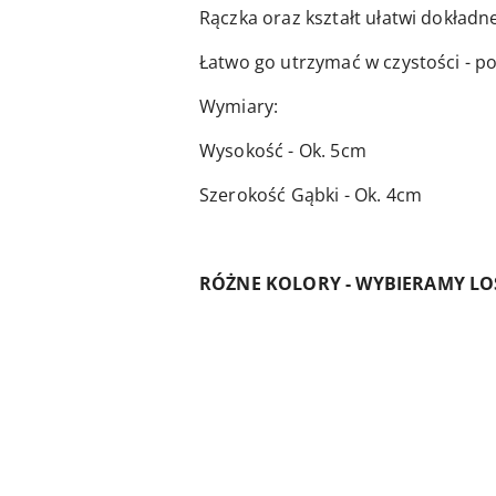
Rączka oraz kształt ułatwi dokładn
Łatwo go utrzymać w czystości - p
Wymiary:
Wysokość - Ok. 5cm
Szerokość Gąbki - Ok. 4cm
RÓŻNE KOLORY - WYBIERAMY L
Pomiń karuzelę produktów