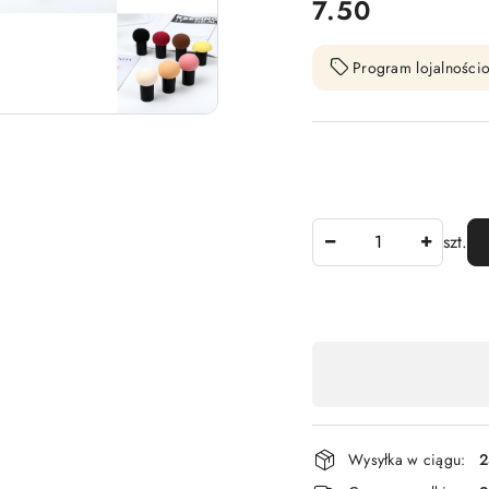
cena:
7.50
Program lojalnościo
Ilość
szt.
Dostępność
,
płatność
i
Wysyłka w ciągu:
2