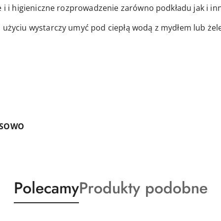
e i i higieniczne rozprowadzenie zarówno podkładu jak i 
o użyciu wystarczy umyć pod ciepłą wodą z mydłem lub żel
OSOWO
Produkty
Produkty
Polecamy
Produkty podobne
o
o