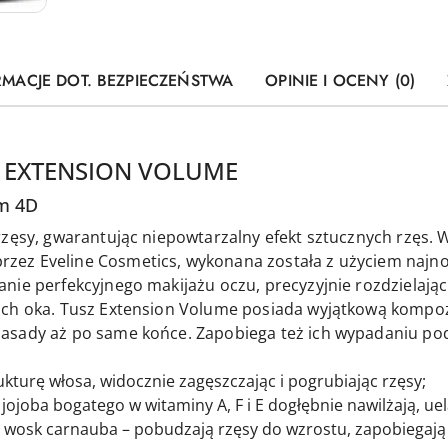
RMACJE DOT. BEZPIECZEŃSTWA
OPINIE I OCENY (0)
D EXTENSION VOLUME
em 4D
rzęsy, gwarantując niepowtarzalny efekt sztucznych rzęs. 
ez Eveline Cosmetics, wykonana została z użyciem najno
ie perfekcyjnego makijażu oczu, precyzyjnie rozdzielając 
ach oka. Tusz Extension Volume posiada wyjątkową kompoz
asady aż po same końce. Zapobiega też ich wypadaniu pod
turę włosa, widocznie zagęszczając i pogrubiając rzęsy;
 jojoba bogatego w witaminy A, F i E dogłębnie nawilżają, ue
 wosk carnauba – pobudzają rzęsy do wzrostu, zapobiegają 