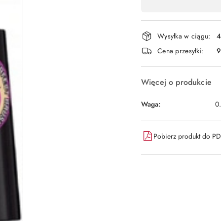
,
płatność
i
Wysyłka w ciągu:
4
dostawa
Cena przesyłki:
9
Więcej o produkcie
Waga:
0
Pobierz produkt do P