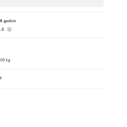
8 godzin
.5
.05 kg
DF