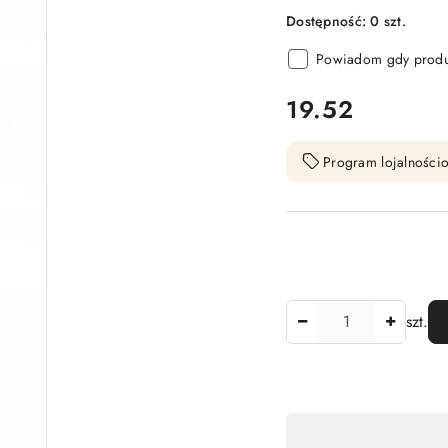
Dostępność:
0
szt.
Powiadom gdy produk
cena:
19.52
Program lojalnościo
Ilość
szt.
Dostępność