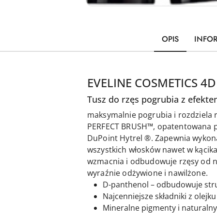
OPIS
INFO
EVELINE COSMETICS 4
Tusz do rzęs pogrubia z efekt
maksymalnie pogrubia i rozdziela 
PERFECT BRUSH™, opatentowana prz
DuPoint Hytrel ®. Zapewnia wykonan
wszystkich włosków nawet w kącik
wzmacnia i odbudowuje rzęsy od n
wyraźnie odżywione i nawilżone.
D-panthenol – odbudowuje struk
Najcenniejsze składniki z olejku
Mineralne pigmenty i naturalny