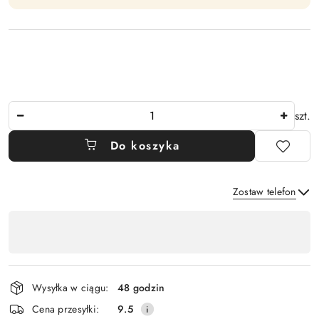
Ilość
szt.
Do koszyka
Zostaw telefon
Dostępność
,
Wyślij
płatność
i
Wysyłka w ciągu:
48 godzin
dostawa
Cena przesyłki:
9.5