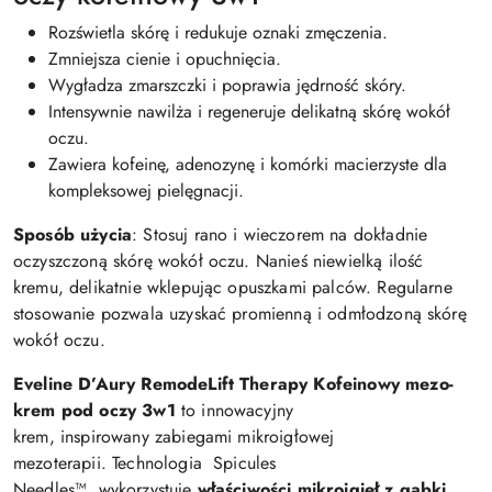
Rozświetla skórę i redukuje oznaki zmęczenia.
Zmniejsza cienie i opuchnięcia.
Wygładza zmarszczki i poprawia jędrność skóry.
Intensywnie nawilża i regeneruje delikatną skórę wokół
oczu.
Zawiera kofeinę, adenozynę i komórki macierzyste dla
kompleksowej pielęgnacji.
Sposób użycia
: Stosuj rano i wieczorem na dokładnie
oczyszczoną skórę wokół oczu. Nanieś niewielką ilość
kremu, delikatnie wklepując opuszkami palców. Regularne
stosowanie pozwala uzyskać promienną i odmłodzoną skórę
wokół oczu.
Eveline D’Aury RemodeLift Therapy
Kofeinowy mezo-
krem pod oczy 3w1
to innowacyjny
krem, inspirowany zabiegami mikroigłowej
mezoterapii. Technologia Spicules
Needles™ wykorzystuje
właściwości mikroigieł z gąbki