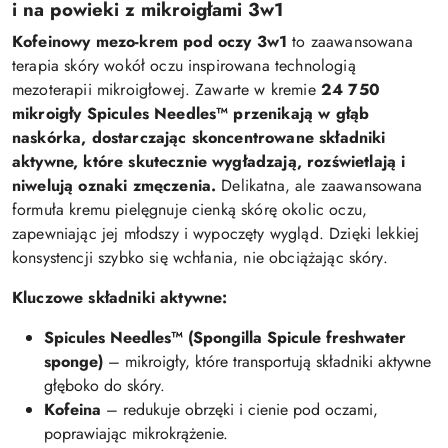
i na powieki z mikroigłami 3w1
Kofeinowy mezo-krem pod oczy 3w1
to zaawansowana
terapia skóry wokół oczu inspirowana technologią
mezoterapii mikroigłowej. Zawarte w kremie
24 750
mikroigły Spicules Needles™ przenikają w głąb
naskórka, dostarczając skoncentrowane składniki
aktywne, które skutecznie wygładzają, rozświetlają i
niwelują oznaki zmęczenia.
Delikatna, ale zaawansowana
formuła kremu pielęgnuje cienką skórę okolic oczu,
zapewniając jej młodszy i wypoczęty wygląd. Dzięki lekkiej
konsystencji szybko się wchłania, nie obciążając skóry.
Kluczowe składniki aktywne:
Spicules Needles™ (Spongilla Spicule freshwater
sponge)
– mikroigły, które transportują składniki aktywne
głęboko do skóry.
Kofeina
– redukuje obrzęki i cienie pod oczami,
poprawiając mikrokrążenie.