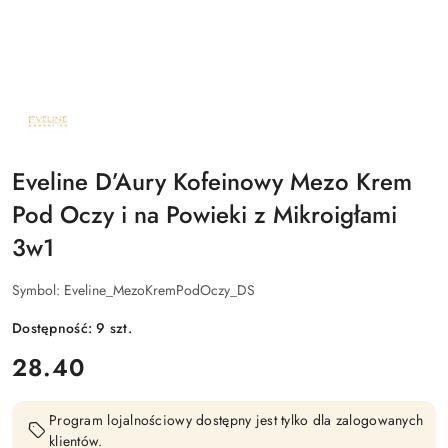
NAZWA
PRODUCENTA:
EVELINE
COSMETICS
Eveline D’Aury Kofeinowy Mezo Krem
Pod Oczy i na Powieki z Mikroigłami
3w1
Symbol:
Eveline_MezoKremPodOczy_DS
Dostępność:
9
szt.
cena:
28.40
Program lojalnościowy dostępny jest tylko dla zalogowanych
klientów.