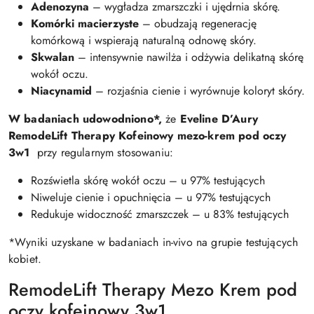
Adenozyna
– wygładza zmarszczki i ujędrnia skórę.
Komórki macierzyste
– obudzają regenerację
komórkową i wspierają naturalną odnowę skóry.
Skwalan
– intensywnie nawilża i odżywia delikatną skórę
wokół oczu.
Niacynamid
– rozjaśnia cienie i wyrównuje koloryt skóry.
W badaniach udowodniono*
,
że
Eveline D’Aury
RemodeLift Therapy
Kofeinowy mezo-krem pod oczy
3w1
przy regularnym stosowaniu:
Rozświetla skórę wokół oczu – u 97% testujących
Niweluje cienie i opuchnięcia – u 97% testujących
Redukuje widoczność zmarszczek – u 83% testujących
*Wyniki uzyskane w badaniach in-vivo na grupie testujących
kobiet.
RemodeLift Therapy Mezo Krem pod
oczy kofeinowy 3w1