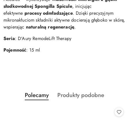
słodkowodnej Spongilla Spicule
, inicjując
efektywne
procesy odmładzające
. Dzięki precyzyjnym
mikronakłuciom składniki aktywne docierają głęboko w skórę,
wspierając
naturalną regenerację
.
Seria
: D'Aury RemodeLift Therapy
Pojemność
: 15 ml
Produkty
Produkty
Polecamy
Produkty podobne
Pomiń karuzelę produktów
o
o
statusie:
statusie: