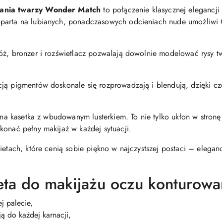
owania twarzy Wonder Match
to połączenie klasycznej elegancji
parta na lubianych, ponadczasowych odcieniach nude umożliwi C
óż, bronzer i rozświetlacz pozwalają dowolnie modelować rysy twa
ją pigmentów doskonale się rozprowadzają i blendują, dzięki cz
zana kasetka z wbudowanym lusterkiem. To nie tylko ukłon w stronę
konać pełny makijaż w każdej sytuacji.
ietach, które cenią sobie piękno w najczystszej postaci – elega
ta do makijażu oczu konturowa
j palecie,
ą do każdej karnacji,