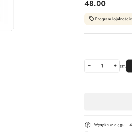
cena:
48.00
Program lojalnościo
Ilość
szt.
Dostępność
,
płatność
i
Wysyłka w ciągu:
4