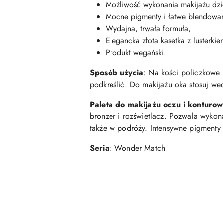
Możliwość wykonania makijażu dz
Mocne pigmenty i łatwe blendowan
Wydajna, trwała formuła,
Elegancka złota kasetka z lusterki
Produkt wegański.
Sposób użycia
: Na kości policzkowe 
podkreślić. Do makijażu oka stosuj wed
Paleta do makijażu oczu i kontur
bronzer i rozświetlacz. Pozwala wykon
także w podróży. Intensywne pigmenty z
Seria
: Wonder Match
Pomiń karuzelę produktów