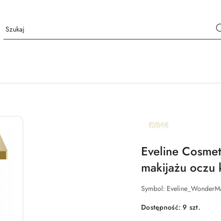
NAZWA
PRODUCENTA:
EVELINE
COSMETICS
Eveline Cosmet
makijażu oczu 
Symbol:
Eveline_WonderMa
Dostępność:
9
szt.