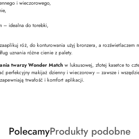
iennego i wieczorowego,
ie,
em – idealna do torebki,
zaaplikuj róż, do konturowania użyj bronzera, a rozświetlaczem mu
ług uznania różne cienie z palety.
owania twarzy Wonder Match
w luksusowej, złotej kasetce to cz
ać perfekcyjny makijaż dzienny i wieczorowy – zawsze i wszędzi
apewniają trwałość i komfort aplikacji.
Produkty
Produkty
Polecamy
Produkty podobne