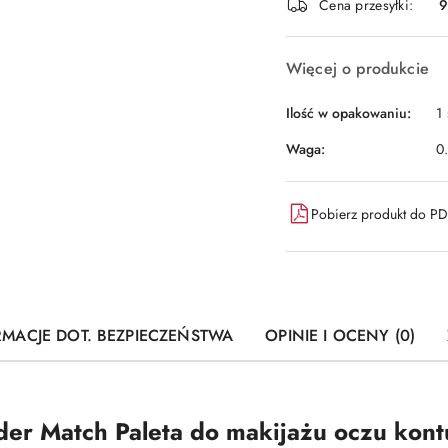
dostawa
Cena przesyłki:
9
Więcej o produkcie
Ilość w opakowaniu:
1 
Waga:
0
Pobierz produkt do P
RMACJE DOT. BEZPIECZEŃSTWA
OPINIE I OCENY (0)
er Match Paleta do makijażu oczu kont