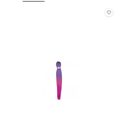
o
o
statusie:
statusie: