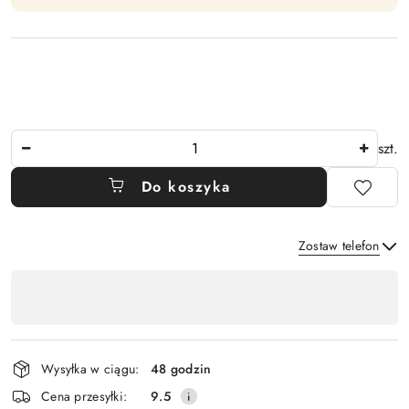
Ilość
szt.
Do koszyka
Zostaw telefon
Dostępność
,
Wyślij
płatność
i
Wysyłka w ciągu:
48 godzin
dostawa
Cena przesyłki:
9.5