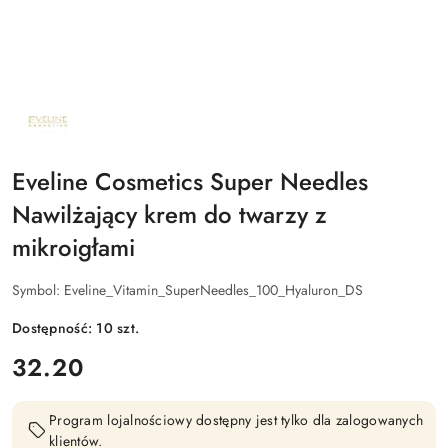
NAZWA
PRODUCENTA:
EVELINE
COSMETICS
Eveline Cosmetics Super Needles
Nawilżający krem do twarzy z
mikroigłami
Symbol:
Eveline_Vitamin_SuperNeedles_100_Hyaluron_DS
Dostępność:
10
szt.
cena:
32.20
Program lojalnościowy dostępny jest tylko dla zalogowanych
klientów.