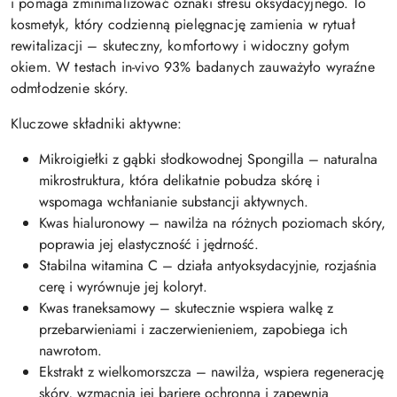
i pomaga zminimalizować oznaki stresu oksydacyjnego. To
kosmetyk, który codzienną pielęgnację zamienia w rytuał
rewitalizacji – skuteczny, komfortowy i widoczny gołym
okiem. W testach in-vivo 93% badanych zauważyło wyraźne
odmłodzenie skóry.
Kluczowe składniki aktywne:
Mikroigiełki z gąbki słodkowodnej Spongilla – naturalna
mikrostruktura, która delikatnie pobudza skórę i
wspomaga wchłanianie substancji aktywnych.
Kwas hialuronowy – nawilża na różnych poziomach skóry,
poprawia jej elastyczność i jędrność.
Stabilna witamina C – działa antyoksydacyjnie, rozjaśnia
cerę i wyrównuje jej koloryt.
Kwas traneksamowy – skutecznie wspiera walkę z
przebarwieniami i zaczerwienieniem, zapobiega ich
nawrotom.
Ekstrakt z wielkomorszcza – nawilża, wspiera regenerację
skóry, wzmacnia jej barierę ochronną i zapewnia