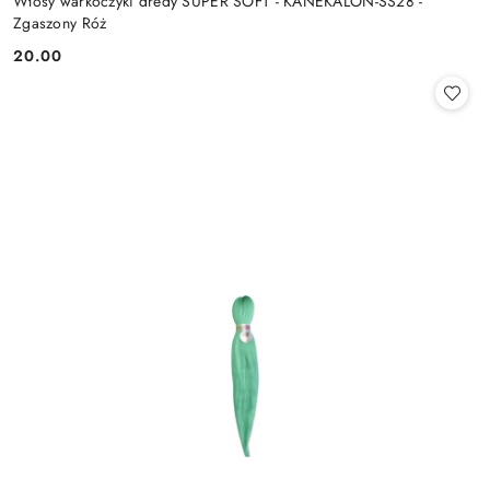
Włosy warkoczyki dredy SUPER SOFT - KANEKALON-SS28 -
Zgaszony Róż
20.00
Cena: