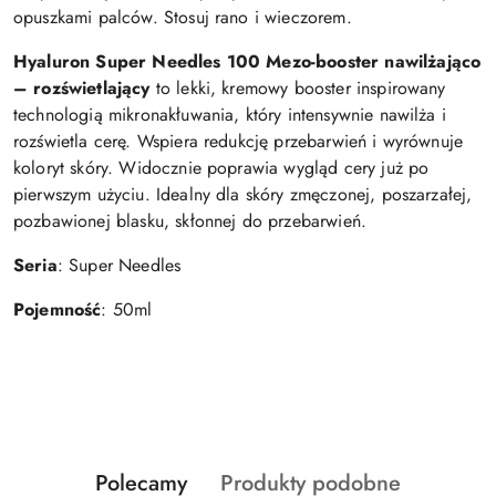
opuszkami palców. Stosuj rano i wieczorem.
Hyaluron Super Needles 100 Mezo-booster nawilżająco
– rozświetlający
to lekki, kremowy booster inspirowany
technologią mikronakłuwania, który intensywnie nawilża i
rozświetla cerę. Wspiera redukcję przebarwień i wyrównuje
koloryt skóry. Widocznie poprawia wygląd cery już po
pierwszym użyciu. Idealny dla skóry zmęczonej, poszarzałej,
pozbawionej blasku, skłonnej do przebarwień.
Seria
: Super Needles
Pojemność
: 50ml
Produkty
Produkty
Polecamy
Produkty podobne
Pomiń karuzelę produktów