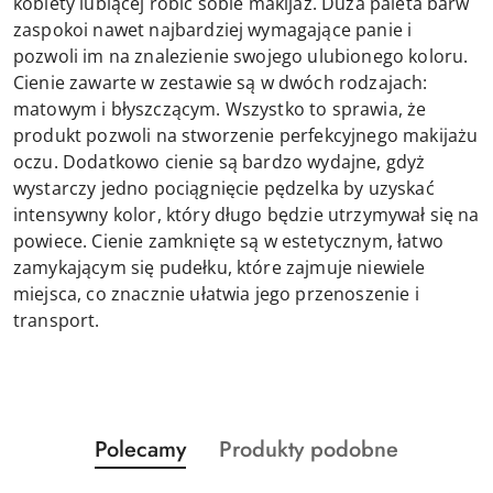
kobiety lubiącej robić sobie makijaż. Duża paleta barw
zaspokoi nawet najbardziej wymagające panie i
pozwoli im na znalezienie swojego ulubionego koloru.
Cienie zawarte w zestawie są w dwóch rodzajach:
matowym i błyszczącym. Wszystko to sprawia, że
produkt pozwoli na stworzenie perfekcyjnego makijażu
oczu. Dodatkowo cienie są bardzo wydajne, gdyż
wystarczy jedno pociągnięcie pędzelka by uzyskać
intensywny kolor, który długo będzie utrzymywał się na
powiece. Cienie zamknięte są w estetycznym, łatwo
zamykającym się pudełku, które zajmuje niewiele
miejsca, co znacznie ułatwia jego przenoszenie i
transport.
Produkty
Produkty
Polecamy
Produkty podobne
Pomiń karuzelę produktów
o
o