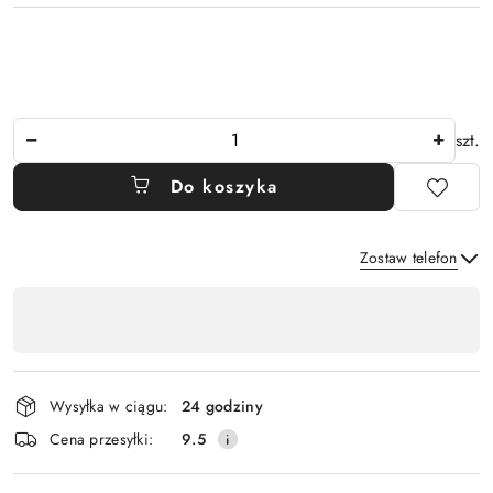
Ilość
szt.
Do koszyka
Zostaw telefon
Dostępność
,
Wyślij
płatność
i
Wysyłka w ciągu:
24 godziny
dostawa
Cena przesyłki:
9.5