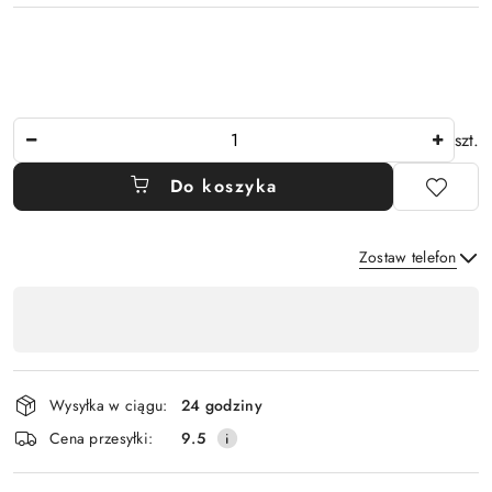
Ilość
szt.
Do koszyka
Zostaw telefon
Dostępność
,
Wyślij
płatność
i
Wysyłka w ciągu:
24 godziny
dostawa
Cena przesyłki:
9.5