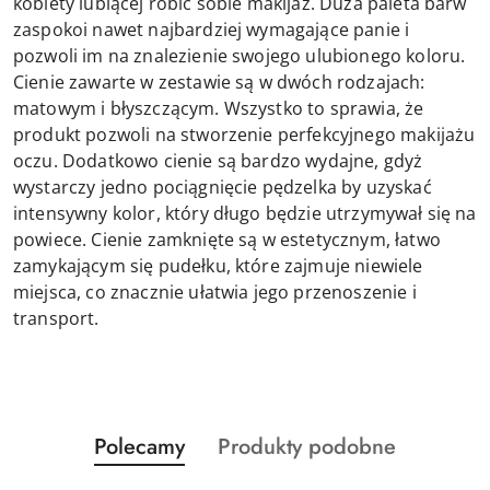
kobiety lubiącej robić sobie makijaż. Duża paleta barw
zaspokoi nawet najbardziej wymagające panie i
pozwoli im na znalezienie swojego ulubionego koloru.
Cienie zawarte w zestawie są w dwóch rodzajach:
matowym i błyszczącym. Wszystko to sprawia, że
produkt pozwoli na stworzenie perfekcyjnego makijażu
oczu. Dodatkowo cienie są bardzo wydajne, gdyż
wystarczy jedno pociągnięcie pędzelka by uzyskać
intensywny kolor, który długo będzie utrzymywał się na
powiece. Cienie zamknięte są w estetycznym, łatwo
zamykającym się pudełku, które zajmuje niewiele
miejsca, co znacznie ułatwia jego przenoszenie i
transport.
Produkty
Produkty
Polecamy
Produkty podobne
Pomiń karuzelę produktów
o
o