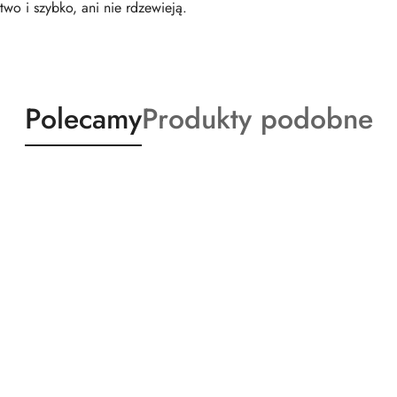
atwo i szybko, ani nie rdzewieją.
Produkty
Produkty
Polecamy
Produkty podobne
o
o
statusie:
statusie: