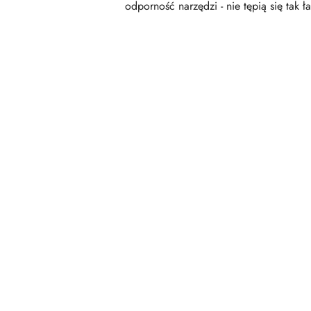
odporność narzędzi - nie tępią się tak ł
Pomiń karuzelę produktów