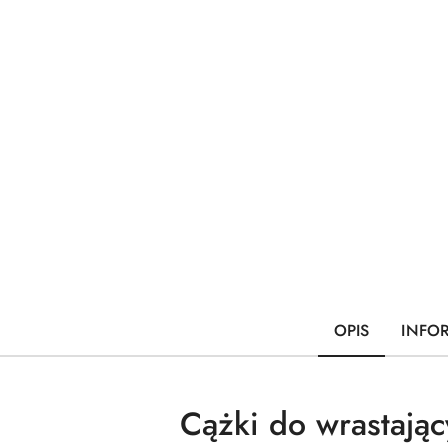
OPIS
INFO
Cążki do wrastają