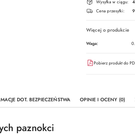
i
Wysyłka w ciągu:
4
dostawa
Cena przesyłki:
9
Więcej o produkcie
Waga:
0
Pobierz produkt do P
RMACJE DOT. BEZPIECZEŃSTWA
OPINIE I OCENY (0)
cych paznokci