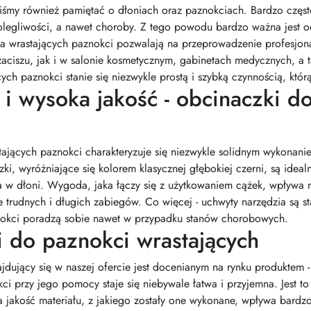
iśmy również pamiętać o dłoniach oraz paznokciach. Bardzo częst
olegliwości, a nawet choroby. Z tego powodu bardzo ważna jest o
a wrastających paznokci pozwalają na przeprowadzenie profesjona
iszu, jak i w salonie kosmetycznym, gabinetach medycznych, a t
ch paznokci stanie się niezwykle prostą i szybką czynnością, któr
i wysoka jakość - obcinaczki do
jących paznokci charakteryzuje się niezwykle solidnym wykonaniem
zki, wyróżniające się kolorem klasycznej głębokiej czerni, są ide
 w dłoni. Wygoda, jaka łączy się z użytkowaniem cążek, wpływa 
 trudnych i długich zabiegów. Co więcej - uchwyty narzędzia są st
nokci poradzą sobie nawet w przypadku stanów chorobowych.
i do paznokci wrastających
dujący się w naszej ofercie jest docenianym na rynku produktem -
kci przy jego pomocy staje się niebywale łatwa i przyjemna. Jest t
 jakość materiału, z jakiego zostały one wykonane, wpływa bardzo