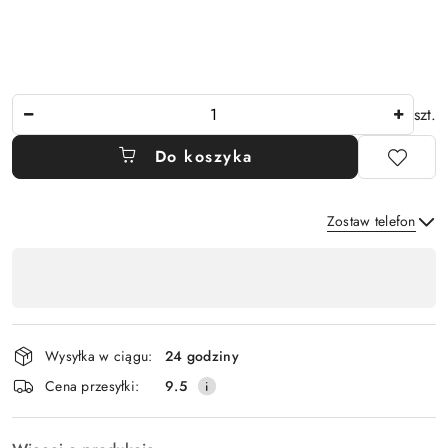
Ilość
szt.
Do koszyka
Zostaw telefon
Dostępność
,
Wyślij
płatność
i
Wysyłka w ciągu:
24 godziny
dostawa
Cena przesyłki:
9.5