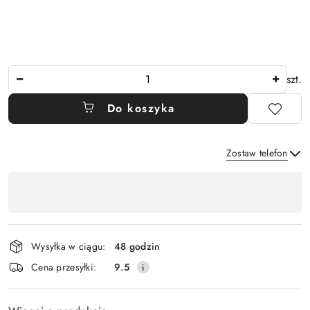
Ilość
szt.
Do koszyka
Zostaw telefon
Dostępność
,
Wyślij
płatność
i
Wysyłka w ciągu:
48 godzin
dostawa
Cena przesyłki:
9.5