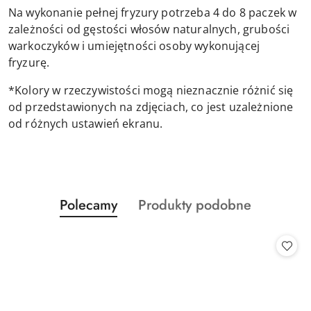
Na wykonanie pełnej fryzury potrzeba 4 do 8 paczek w
zależności od gęstości włosów naturalnych, grubości
warkoczyków i umiejętności osoby wykonującej
fryzurę.
*Kolory w rzeczywistości mogą nieznacznie różnić się
od przedstawionych na zdjęciach, co jest uzależnione
od różnych ustawień ekranu.
Produkty
Produkty
Polecamy
Produkty podobne
Pomiń karuzelę produktów
o
o
statusie:
statusie: