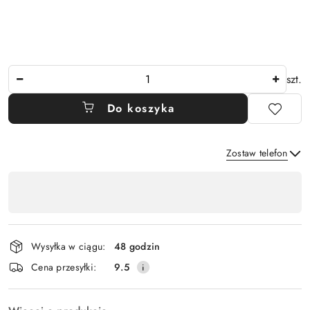
Ilość
szt.
Do koszyka
Zostaw telefon
Dostępność
,
Wyślij
płatność
i
Wysyłka w ciągu:
48 godzin
dostawa
Cena przesyłki:
9.5