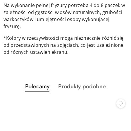
Na wykonanie pełnej fryzury potrzeba 4 do 8 paczek w
zależności od gęstości włosów naturalnych, grubości
warkoczyków i umiejętności osoby wykonującej
fryzurę.
*Kolory w rzeczywistości mogą nieznacznie różnić się
od przedstawionych na zdjęciach, co jest uzależnione
od różnych ustawień ekranu.
Produkty
Produkty
Polecamy
Produkty podobne
Pomiń karuzelę produktów
o
o
statusie:
statusie: